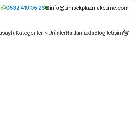
0532 419 05 26
info@simsekplazmakesme.com
asayfa
Kategoriler
Ürünler
Hakkımızda
Blog
İletişim