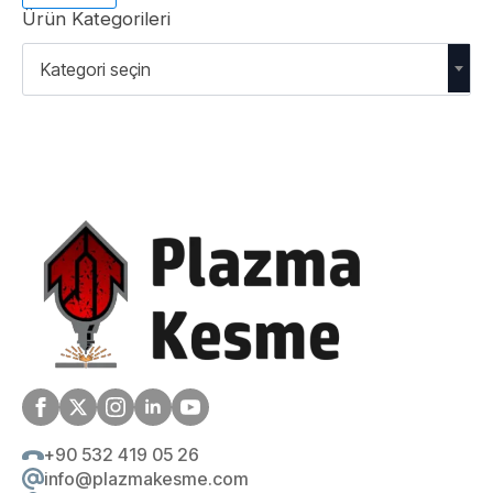
fiyat
fiyat
Ürün Kategorileri
Kategori seçin
+90 532 419 05 26
info@plazmakesme.com