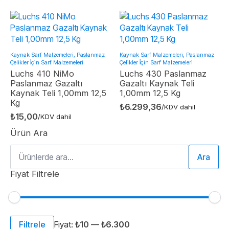
Kaynak Sarf Malzemeleri, Paslanmaz
Kaynak Sarf Malzemeleri, Paslanmaz
Çelikler İçin Sarf Malzemeleri
Çelikler İçin Sarf Malzemeleri
Luchs 410 NiMo
Luchs 430 Paslanmaz
Paslanmaz Gazaltı
Gazaltı Kaynak Teli
Kaynak Teli 1,00mm 12,5
1,00mm 12,5 Kg
Kg
₺
6.299,36
/KDV dahil
₺
15,00
/KDV dahil
Ürün Ara
Ara:
Ara
Fiyat Filtrele
En
En
Filtrele
Fiyat:
₺10
—
₺6.300
düşük
yüksek