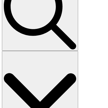
Search
for: