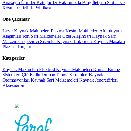
Anasayfa
Ürünler
Kategoriler
Hakkımızda
Blog
İletişim
Şartlar ve
Koşullar
Gizlilik Politikası
Öne Çıkanlar
Lazer Kaynak Makineleri
Plazma Kesim Makineleri
Alüminyum
Alaşımları İçin Sarf Malzemeler
Özel Alaşımları Kaynak Sarf
Malzemleri
Çevirici Sisemler
Kaynak Traktörleri
Kaynak Masaları
Plazma Torçları
Kategoriler
Kaynak Makineleri
Elektrod Kaynak Makineleri
Duman Emme
Sistemleri
Çift Kollu Duman Emme Sistemleri
Kaynak
Otomasyonları
Kaynak Sarf Malzemeleri
Kaynak Jeneratörleri
Aksesuarlar