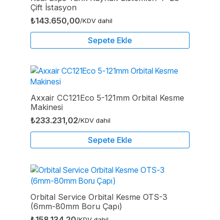
Çift İstasyon
₺
143.650,00
/KDV dahil
Sepete Ekle
Axxair CC121Eco 5-121mm Orbital Kesme
Makinesi
₺
233.231,02
/KDV dahil
Sepete Ekle
Orbital Service Orbital Kesme OTS-3
(6mm-80mm Boru Çapı)
₺
158.134,20
/KDV dahil