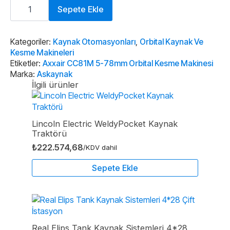
Axxair
CC81M
Sepete Ekle
5-
78mm
Orbital
Kesme
Kategoriler:
Kaynak Otomasyonları
,
Orbital Kaynak Ve
Makinesi
Kesme Makineleri
adet
Etiketler:
Axxair CC81M 5-78mm Orbital Kesme Makinesi
Marka:
Askaynak
İlgili ürünler
Lincoln Electric WeldyPocket Kaynak
Traktörü
₺
222.574,68
/KDV dahil
Sepete Ekle
Real Elips Tank Kaynak Sistemleri 4*28