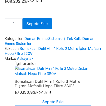
₺
68.232,23
/KDV dahil
Bomaksan
Dufil
Sepete Ekle
Mini
1
Kollu
2
Kategoriler:
Duman Emme Sistemleri
,
Tek Kollu Duman
Metre
Emme Sistemleri
İçten
Etiketler:
Bomaksan Dufil Mini 1 Kollu 2 Metre İçten Mafsallı
Mafsallı
Hepa Filtre 220V
Hepa
Filtre
Marka:
Askaynak
220V
İlgili ürünler
adet
Bomaksan Dufil Mini 1 Kollu 3 Metre
Dıştan Mafsallı Hepa Filtre 380V
₺
70.150,83
/KDV dahil
Sepete Ekle