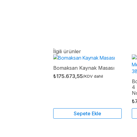
İlgili ürünler
Bomaksan Kaynak Masası
₺
175.673,55
/KDV dahil
Bo
4 
No
₺
Sepete Ekle