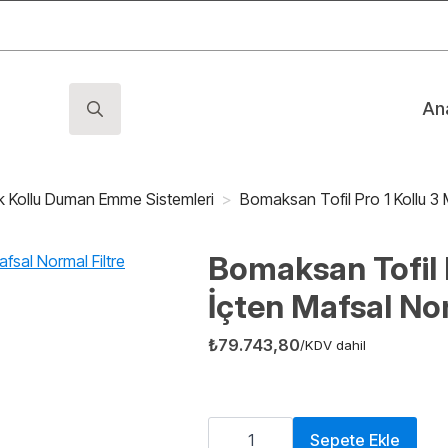
An
Search
for:
k Kollu Duman Emme Sistemleri
Bomaksan Tofil Pro 1 Kollu 3 
Bomaksan Tofil 
İçten Mafsal Nor
₺
79.743,80
/KDV dahil
Bomaksan
Tofil
Sepete Ekle