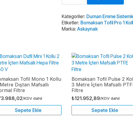
Pro
1
Kollu
3
Kategoriler:
Duman Emme Sistemle
Metre
Etiketler:
Bomaksan Tofil Pro 1 Koll
İçten
Marka:
Askaynak
Mafsal
Normal
Filtre
adet
maksan Tofil Mono 1 Kollu
Bomaksan Tofil Pulse 2 Kol
Metre Dıştan Mafsallı
3 Metre İçten Mafsallı PTF
rmal Filtre
Filtre
73.988,02
₺
121.952,89
/KDV dahil
/KDV dahil
Sepete Ekle
Sepete Ekle