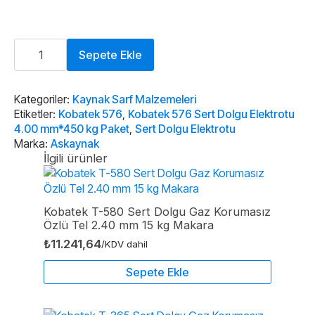
Kobatek
576
Sepete Ekle
Sert
Dolgu
Elektrotu
4.00
Kategoriler:
Kaynak Sarf Malzemeleri
mm*450
Etiketler:
Kobatek 576
,
Kobatek 576 Sert Dolgu Elektrotu
5
4.00 mm*450 kg Paket
,
Sert Dolgu Elektrotu
kg
Marka:
Askaynak
Paket
adet
İlgili ürünler
Kobatek T-580 Sert Dolgu Gaz Korumasız
Özlü Tel 2.40 mm 15 kg Makara
₺
11.241,64
/KDV dahil
Sepete Ekle