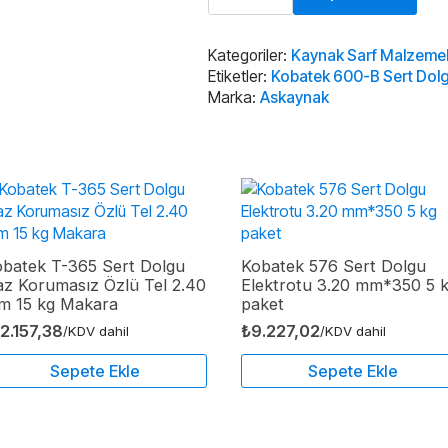
B
Sert
Dolgu
Elektrotu
Kategoriler:
Kaynak Sarf Malzemel
4.00
Etiketler:
Kobatek 600-B Sert Dolg
mm*450
Marka:
Askaynak
5
kg
paket
adet
obatek T-365 Sert Dolgu
Kobatek 576 Sert Dolgu
z Korumasız Özlü Tel 2.40
Elektrotu 3.20 mm*350 5 
m 15 kg Makara
paket
12.157,38
₺
9.227,02
/KDV dahil
/KDV dahil
Sepete Ekle
Sepete Ekle