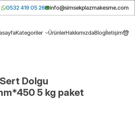
0532 419 05 26
info@simsekplazmakesme.com
asayfa
Kategoriler
Ürünler
Hakkımızda
Blog
İletişim
Sert Dolgu
 mm*450 5 kg paket