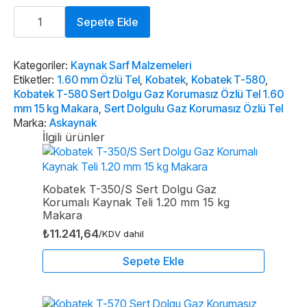
Kobatek
T-
Sepete Ekle
580
Sert
Dolgu
Gaz
Kategoriler:
Kaynak Sarf Malzemeleri
Korumasız
Etiketler:
1.60 mm Özlü Tel
,
Kobatek
,
Kobatek T-580
,
Özlü
Kobatek T-580 Sert Dolgu Gaz Korumasız Özlü Tel 1.60
Tel
mm 15 kg Makara
,
Sert Dolgulu Gaz Korumasız Özlü Tel
1.60
mm
Marka:
Askaynak
15
İlgili ürünler
kg
Makara
adet
Kobatek T-350/S Sert Dolgu Gaz
Korumalı Kaynak Teli 1.20 mm 15 kg
Makara
₺
11.241,64
/KDV dahil
Sepete Ekle