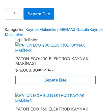
Magmaweld
ID
Sepete Ekle
350
MKW
ECO
Gazaltı
Kategoriler:
Kaynak Makineleri
,
MIGMAG Gazaltı Kaynak
Kaynak
Makineleri
Makinesi
İlgili ürünler
adet
PATON ECO-200 ELEKTROD KAYNAK
MAKİNASI
₺
16.000,00
/KDV dahil
Sepete Ekle
PATON ECO-160 ELEKTROD KAYNAK