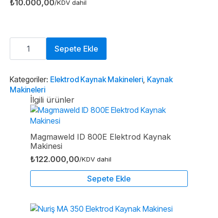
₺
10.000,00
/KDV dahil
Magmaweld
Megastick
Sepete Ekle
Deluxe
200
Elektrod
Kaynak
Kategoriler:
Elektrod Kaynak Makineleri
,
Kaynak
Makinesi
Makineleri
adet
İlgili ürünler
Magmaweld ID 800E Elektrod Kaynak
Makinesi
₺
122.000,00
/KDV dahil
Sepete Ekle