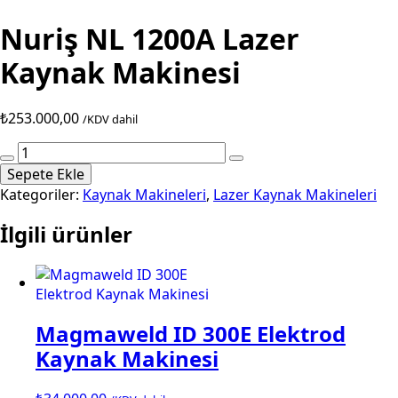
Nuriş NL 1200A Lazer
Kaynak Makinesi
₺
253.000,00
/KDV dahil
Nuriş
NL
Sepete Ekle
1200A
Kategoriler:
Kaynak Makineleri
,
Lazer Kaynak Makineleri
Lazer
İlgili ürünler
Kaynak
Makinesi
adet
Magmaweld ID 300E Elektrod
Kaynak Makinesi