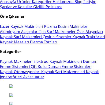
Anasayfa
Ürünler
Kategoriler
Hakkımızda
Blog
İletişim
Şartlar ve Koşullar
Gizlilik Politikası
Öne Çıkanlar
Lazer Kaynak Makineleri
Plazma Kesim Makineleri
Alüminyum Alaşımları İçin Sarf Malzemeler
Özel Alaşımları
Kaynak Sarf Malzemleri
Çevirici Sisemler
Kaynak Traktörleri
Kaynak Masaları
Plazma Torçları
Kategoriler
Kaynak Makineleri
Elektrod Kaynak Makineleri
Duman
Emme Sistemleri
Çift Kollu Duman Emme Sistemleri
Kaynak Otomasyonları
Kaynak Sarf Malzemeleri
Kaynak
Jeneratörleri
Aksesuarlar