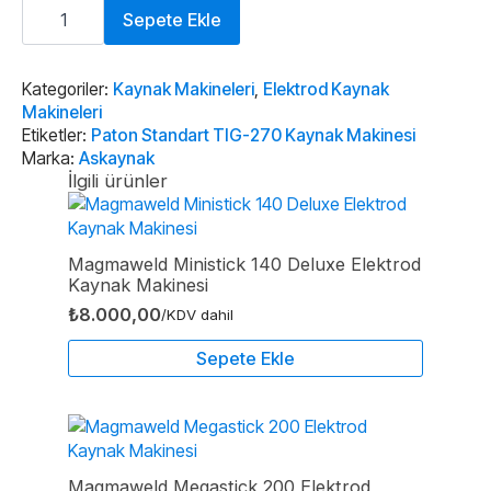
Paton
Standart
Sepete Ekle
TIG-
270
Kaynak
Makinesi
Kategoriler:
Kaynak Makineleri
,
Elektrod Kaynak
adet
Makineleri
Etiketler:
Paton Standart TIG-270 Kaynak Makinesi
Marka:
Askaynak
İlgili ürünler
Magmaweld Ministick 140 Deluxe Elektrod
Kaynak Makinesi
₺
8.000,00
/KDV dahil
Sepete Ekle
Magmaweld Megastick 200 Elektrod