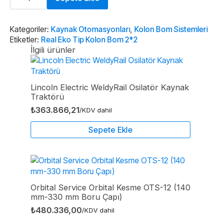
Tip
Kolon
Bom
2*2
Kategoriler:
Kaynak Otomasyonları
,
Kolon Bom Sistemleri
adet
Etiketler:
Real Eko Tip Kolon Bom 2*2
İlgili ürünler
Lincoln Electric WeldyRail Osilatör Kaynak
Traktörü
₺
363.866,21
/KDV dahil
Sepete Ekle
Orbital Service Orbital Kesme OTS-12 (140
mm-330 mm Boru Çapı)
₺
480.336,00
/KDV dahil