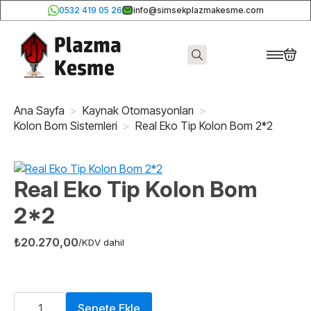
0532 419 05 26
info@simsekplazmakesme.com
Search
for:
Ana Sayfa
Kaynak Otomasyonları
Kolon Bom Sistemleri
Real Eko Tip Kolon Bom 2*2
Real Eko Tip Kolon Bom
2*2
₺
20.270,00
/KDV dahil
Real
Eko
Sepete Ekle