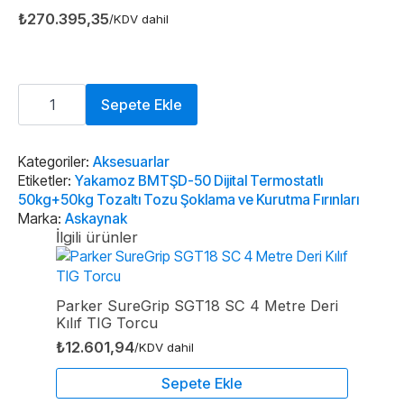
₺
270.395,35
/KDV dahil
Yakamoz
BMTŞD-
Sepete Ekle
50
Dijital
Termostatlı
50kg+50kg
Kategoriler:
Aksesuarlar
Tozaltı
Etiketler:
Yakamoz BMTŞD-50 Dijital Termostatlı
Tozu
50kg+50kg Tozaltı Tozu Şoklama ve Kurutma Fırınları
Şoklama
Marka:
Askaynak
ve
Kurutma
İlgili ürünler
Fırınları
adet
Parker SureGrip SGT18 SC 4 Metre Deri
Kılıf TIG Torcu
₺
12.601,94
/KDV dahil
Sepete Ekle