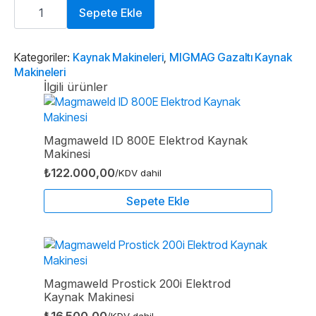
Zenweld
Ultimate
Sepete Ekle
205
MTE
Pro
MIG
Kategoriler:
Kaynak Makineleri
,
MIGMAG Gazaltı Kaynak
Kaynak
Makineleri
Makinesi
İlgili ürünler
adet
Magmaweld ID 800E Elektrod Kaynak
Makinesi
₺
122.000,00
/KDV dahil
Sepete Ekle
Magmaweld Prostick 200i Elektrod
Kaynak Makinesi
₺
16.500,00
/KDV dahil