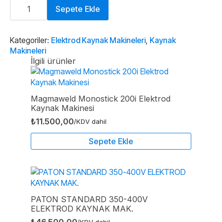
Zenweld
Ultimate
Sepete Ekle
400
CEL
Elektrod
Kaynak
Kategoriler:
Elektrod Kaynak Makineleri
,
Kaynak
Makinesi
Makineleri
adet
İlgili ürünler
Magmaweld Monostick 200i Elektrod
Kaynak Makinesi
₺
11.500,00
/KDV dahil
Sepete Ekle
PATON STANDARD 350-400V
ELEKTROD KAYNAK MAK.
₺
46.500,00
/KDV dahil