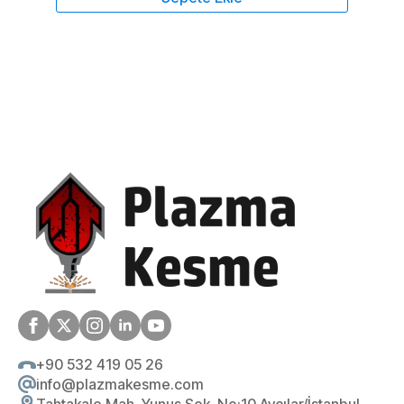
+90 532 419 05 26
info@plazmakesme.com
Tahtakale Mah. Yunus Sok. No:10 Avcılar/İstanbul