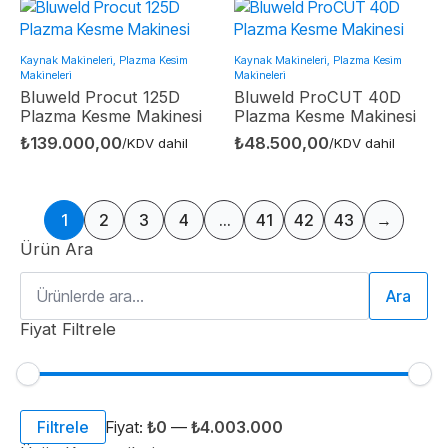
Kaynak Makineleri, Plazma Kesim
Kaynak Makineleri, Plazma Kesim
Makineleri
Makineleri
Bluweld Procut 125D
Bluweld ProCUT 40D
Plazma Kesme Makinesi
Plazma Kesme Makinesi
₺
139.000,00
₺
48.500,00
/KDV dahil
/KDV dahil
1
2
3
4
…
41
42
43
→
Ürün Ara
Ara:
Ara
Fiyat Filtrele
En
En
Filtrele
Fiyat:
₺0
—
₺4.003.000
düşük
yüksek