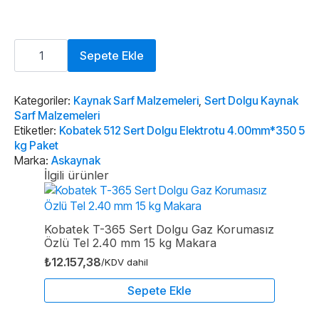
Kobatek
512
Sepete Ekle
Sert
Dolgu
Elektrotu
4.00mm*350
Kategoriler:
Kaynak Sarf Malzemeleri
,
Sert Dolgu Kaynak
5
Sarf Malzemeleri
kg
Etiketler:
Kobatek 512 Sert Dolgu Elektrotu 4.00mm*350 5
Paket
kg Paket
adet
Marka:
Askaynak
İlgili ürünler
Kobatek T-365 Sert Dolgu Gaz Korumasız
Özlü Tel 2.40 mm 15 kg Makara
₺
12.157,38
/KDV dahil
Sepete Ekle