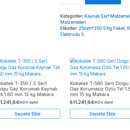
Bakır
Bronz
Kaynak
Elektrodu
Kategoriler:
Kaynak Sarf Malzemel
3,25mm*350
Malzemeleri
5
Etiketler:
25mm*350 5 Kg Paket
,
K
Kg
Elektrodu 3
Paket
adet
batek T-350 / S Sert
Kobatek T-580 Sert Dolgu
olgu Gaz Korumalı Kaynak
Gaz Korumasız Özlü Tel 1.
li 1.60 mm 15 kg Makara
mm 15 kg Makara
11.241,64
₺
11.241,64
/KDV dahil
/KDV dahil
Sepete Ekle
Sepete Ekle