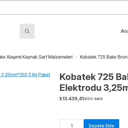
An
Search
for:
kır Alaşımlı Kaynak Sarf Malzemeleri
Kobatek 725 Bakır Bro
Kobatek 725 Ba
Elektrodu 3,25
₺
13.439,41
/KDV dahil
Kobatek
725
Sepete Ekle